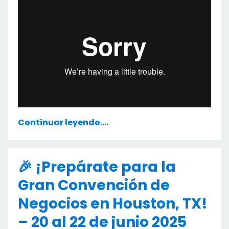
Continuar leyendo....
🎉 ¡Prepárate para la
Gran Convención de
Negocios en Houston, TX!
– 20 al 22 de junio 2025