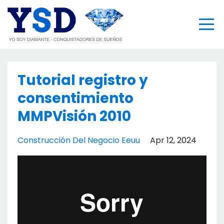
Tutorial registro y
consentimiento
MMPVisión 2010
Construcción Del Negocio Eeuu
Apr 12, 2024